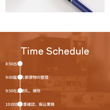
Time Schedule
8:50
出社
9:00
届いた郵便物の整理
9:50
社員朝礼、掃除
10:00
請求書確認、振込業務