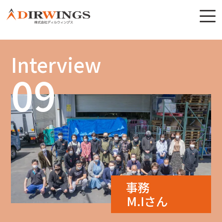
Interview
09
事務
M.Iさん