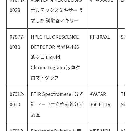
0028
ボルテックスミキサー う
ずしお 試験管ミキサー
07877-
HPLC FLUORESCENCE
RF-10AXL
SHI
0030
DETECTOR 蛍光検出器
液クロ Liquid
Chromatograph 液体ク
ロマトグラフ
07912-
FTIR Spectrometer 分光
AVATAR
The
0010
計 フーリエ変換赤外分光
360 FT-IR
Nico
装置
07912-
Electronic Balance 防塵
WPB3K01
AS 