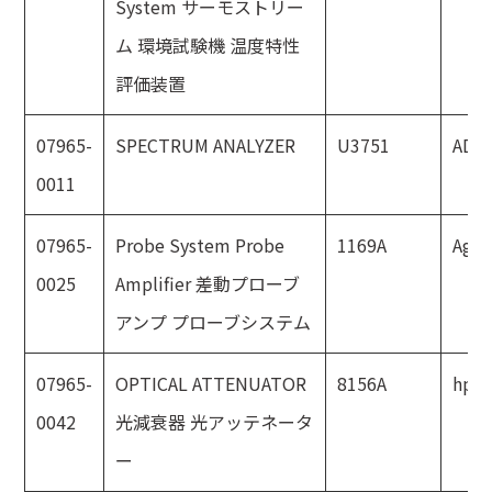
System サーモストリー
ム 環境試験機 温度特性
評価装置
07965-
SPECTRUM ANALYZER
U3751
ADV
0011
07965-
Probe System Probe
1169A
Agil
0025
Amplifier 差動プローブ
アンプ プローブシステム
07965-
OPTICAL ATTENUATOR
8156A
hp
0042
光減衰器 光アッテネータ
ー