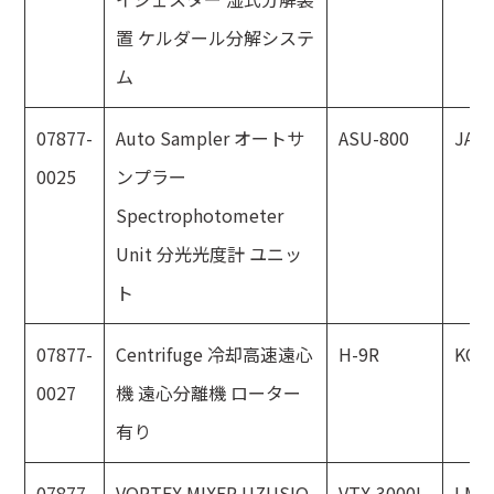
置 ケルダール分解システ
ム
07877-
Auto Sampler オートサ
ASU-800
JAS
0025
ンプラー
Spectrophotometer
Unit 分光光度計 ユニッ
ト
07877-
Centrifuge 冷却高速遠心
H-9R
KOK
0027
機 遠心分離機 ローター
有り
07877-
VORTEX MIXER UZUSIO
VTX-3000L
LMS