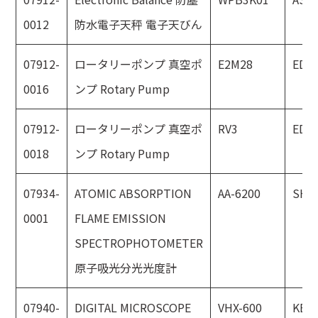
0012
防水電子天秤 電子天びん
07912-
ロータリーポンプ 真空ポ
E2M28
EDW
0016
ンプ Rotary Pump
07912-
ロータリーポンプ 真空ポ
RV3
EDW
0018
ンプ Rotary Pump
07934-
ATOMIC ABSORPTION
AA-6200
SHI
0001
FLAME EMISSION
SPECTROPHOTOMETER
原子吸光分光光度計
07940-
DIGITAL MICROSCOPE
VHX-600
KEY