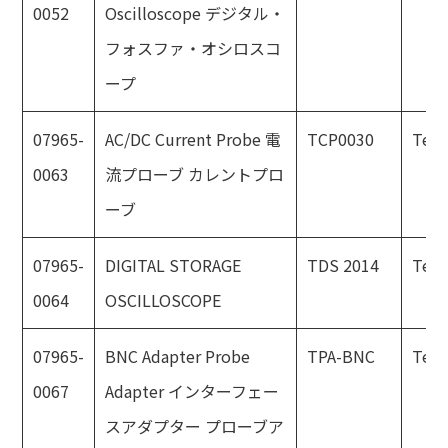
0052
Oscilloscope デジタル・
フォスファ・オシロスコ
ープ
07965-
AC/DC Current Probe 電
TCP0030
Tekt
0063
流プローブ カレントプロ
ーブ
07965-
DIGITAL STORAGE
TDS 2014
Tekt
0064
OSCILLOSCOPE
07965-
BNC Adapter Probe
TPA-BNC
Tekt
0067
Adapter インターフェー
スアダプター プローブア