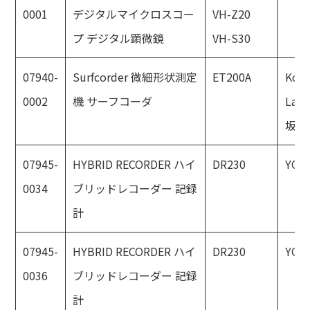
0001
デジタルマイクロスコー
VH-Z20
プ デジタル顕微鏡
VH-S30
07940-
Surfcorder 微細形状測定
ET200A
Kosa
0002
機 サーフコーダ
Labo
坂研
07945-
HYBRID RECORDER ハイ
DR230
YOK
0034
ブリッドレコーダー 記録
計
07945-
HYBRID RECORDER ハイ
DR230
YOK
0036
ブリッドレコーダー 記録
計