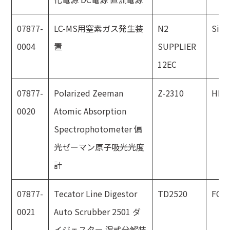
07877-
LC-MS用窒素ガス発生装
N2
Sic
0004
置
SUPPLIER
12EC
07877-
Polarized Zeeman
Z-2310
HIT
0020
Atomic Absorption
Spectrophotometer 偏
光ゼーマン原子吸光光度
計
07877-
Tecator Line Digestor
TD2520
FOS
0021
Auto Scrubber 2501 ダ
イジェスター 湿式分解装