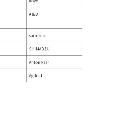
koyo
A＆D
sartorius
SHIMADZU
Anton Paar
Agilent