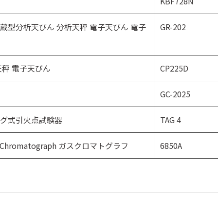
KBF728N
ce 分銅内蔵型分析天びん 分析天秤 電子天びん 電子
GR-202
 電子天秤 電子天びん
CP225D
GC-2025
ster タグ式引火点試験器
TAG 4
Gas Chromatograph ガスクロマトグラフ
6850A