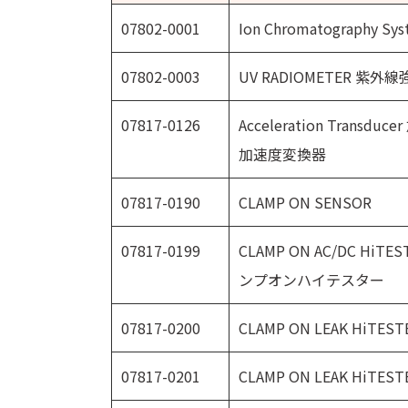
07802-0001
Ion Chromatography Sy
07802-0003
UV RADIOMETER 紫外
07817-0126
Acceleration Tran
加速度変換器
07817-0190
CLAMP ON SENSOR
07817-0199
CLAMP ON AC/DC H
ンプオンハイテスター
07817-0200
CLAMP ON LEAK HiTEST
07817-0201
CLAMP ON LEAK HiTEST