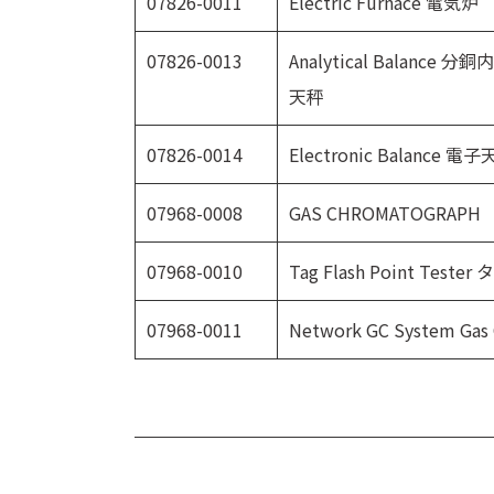
07826-0011
Electric Furnace 電気炉
07826-0013
Analytical Balan
天秤
07826-0014
Electronic Balance
07968-0008
GAS CHROMATOGRAPH
07968-0010
Tag Flash Point Te
07968-0011
Network GC System 