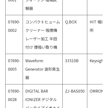
験器
07690-
コンパクトヒューム
Q.BOX
HIT 堀
0002
クリーナー 吸煙機
所
レーザー加工 半田
付け 煙吸い取り機
07690-
Waveform
33510B
Keysight
0005
Generator 波形発生
器
07690-
DIGITAL BAR
ZJ-BAS050
OMRON
0028
IONIZER デジタル
バータイプイオナイ