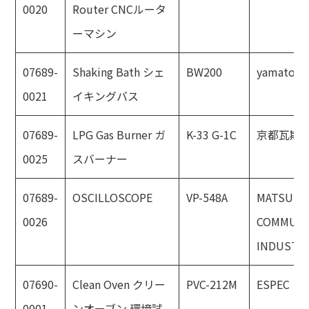
0020
Router CNCルータ
ーマシン
07689-
Shaking Bath シェ
BW200
yamato
0021
イキングバス
07689-
LPG Gas Burner ガ
K-33 G-1C
京都瓦斯
0025
スバーナー
07689-
OSCILLOSCOPE
VP-548A
MATSUSH
0026
COMMUNI
INDUSTRI
07690-
Clean Oven クリー
PVC-212M
ESPEC
0001
ンオーブン 環境試