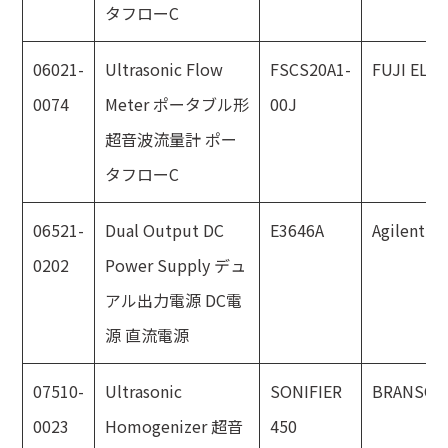
タフローC
06021-
Ultrasonic Flow
FSCS20A1-
FUJI ELE
0074
Meter ポータブル形
00J
超音波流量計 ポー
タフローC
06521-
Dual Output DC
E3646A
Agilent
0202
Power Supply デュ
アル出力電源 DC電
源 直流電源
07510-
Ultrasonic
SONIFIER
BRANSO
0023
Homogenizer 超音
450