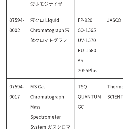
波ホモジナイザー
07594-
液クロ Liquid
FP-920
JASCO
0002
Chromatograph 液
CO-1565
体クロマトグラフ
UV-1570
PU-1580
AS-
2055Plus
07594-
MS Gas
TSQ
Thermo
0017
Chromatograph
QUANTUM
SCIENTIF
Mass
GC
Spectrometer
System ガスクロマ