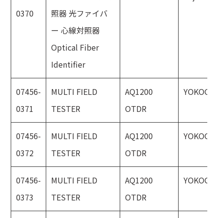
0370
照器 光ファイバ
ー 心線対照器
Optical Fiber
Identifier
07456-
MULTI FIELD
AQ1200
YOKOGA
0371
TESTER
OTDR
07456-
MULTI FIELD
AQ1200
YOKOGA
0372
TESTER
OTDR
07456-
MULTI FIELD
AQ1200
YOKOGA
0373
TESTER
OTDR