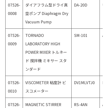
07526-
ダイアフラム型ドライ真
DA-20D
UL
0008
空ポンプ Diaphragm Dry
Vacuum Pump
07526-
TORNADO
SM-101
AS
0009
LABORATORY HIGH
POWER MIXER トルネー
ド 撹拌機 ミキサー スタ
ンダード
07526-
VISCOMETER 粘度計 ビ
DV1MLVTJ0
BR
0010
スコメーター
07526-
MAGNETIC STIRRER
RS-4AN
AS