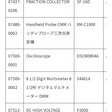
07437-
FRACTION COLLECTOR
SF-160
AD
0106
07486-
Handheld Probe CMM ハ
XM-C1000
KE
0002
ンディプローブ三次元測
定機
07500-
Oscilloscope
DSO80804A
Agi
0001
07500-
6 1/2 Digit Multimeter 6
34401A
Agi
0002
1/2桁 デジタルマルチメ
ーター DMM
07512-
DC HIGH VOLTAGE
P2000
HI