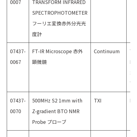
0007
TRANSFORM INFRARED
SPECTROPHOTOMETER
フーリエ変換赤外分光光
度計
07437-
FT-IR Microscope 赤外
Continuum
Th
0067
顕微鏡
Ni
Sp
Te
07437-
500MHz S2 1mm with
TXI
Br
0070
Z-gradient BTO NMR
Probe プローブ