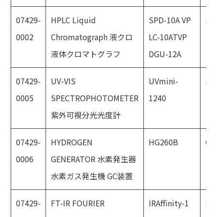
07429-
HPLC Liquid
SPD-10A VP
SH
0002
Chromatograph 液クロ
LC-10ATVP
液体クロマトグラフ
DGU-12A
07429-
UV-VIS
UVmini-
SH
0005
SPECTROPHOTOMETER
1240
紫外可視分光光度計
07429-
HYDROGEN
HG260B
GL
0006
GENERATOR 水素発生器
水素ガス発生機 GC装置
07429-
FT-IR FOURIER
IRAffinity-1
SH