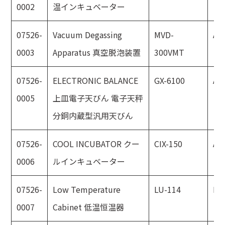
0002
温インキュベーター
07526-
Vacuum Degassing
MVD-
AS
0003
Apparatus 真空脱泡装置
300VMT
07526-
ELECTRONIC BALANCE
GX-6100
A
0005
上皿電子天びん 電子天秤
分銅内蔵型汎用天びん
07526-
COOL INCUBATOR クー
CIX-150
AS
0006
ルインキュベーター
07526-
Low Temperature
LU-114
ES
0007
Cabinet 低温恒温器