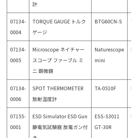
計
07134-
TORQUE GAUGE トルク
BTG60CN-S
TO
0004
ゲージ
07134-
Microscope ネイチャー
Naturescope
NI
0005
スコープ ファーブル ミ
mini
ニ 顕微鏡
07134-
SPOT THERMOMETER
TA-0510F
MI
0006
放射温度計
07155-
ESD Simulator ESD Gun
ESS-S3011
No
0001
静電気試験器 放電ガン付
GT-30R
き