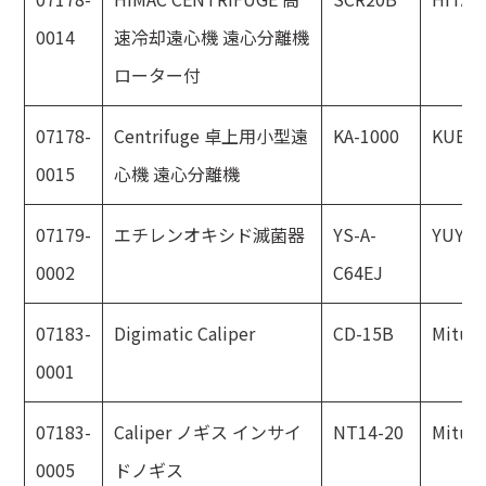
0014
速冷却遠心機 遠心分離機
ローター付
07178-
Centrifuge 卓上用小型遠
KA-1000
KUBO
0015
心機 遠心分離機
07179-
エチレンオキシド滅菌器
YS-A-
YUYA
0002
C64EJ
07183-
Digimatic Caliper
CD-15B
Mitut
0001
07183-
Caliper ノギス インサイ
NT14-20
Mitut
0005
ドノギス