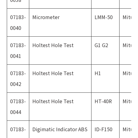
07183-
Micrometer
LMM-50
Mitut
0040
07183-
Holtest Hole Test
G1 G2
Mitut
0041
07183-
Holtest Hole Test
H1
Mitut
0042
07183-
Holtest Hole Test
HT-40R
Mitut
0044
07183-
Digimatic Indicator ABS
ID-F150
Mitut