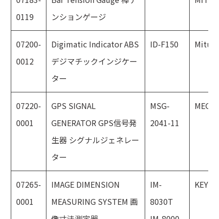
0119
ンションゲージ
07200-
Digimatic Indicator ABS
ID-F150
Mitut
0012
デジマチックインジケー
ター
07220-
GPS SIGNAL
MSG-
MEGU
0001
GENERATOR GPS信号発
2041-11
生器 シグナルジェネレー
ター
07265-
IMAGE DIMENSION
IM-
KEYEN
0001
MEASURING SYSTEM 画
8030T
像寸法測定器
IM-8000