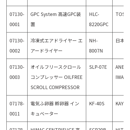
07130-
GPC System 高速GPC装
HLC-
TOSO
0001
置
8220GPC
07130-
冷凍式エアドライヤー エ
NH-
日本精
0002
アードライヤー
8007N
07130-
オイルフリースクロール
SLP-07E
ANES
0003
コンプレッサー OILFREE
IWATA
SCROLL COMPRESSOR
07178-
電気ふ卵器 孵卵器 イン
KF-40S
KAYAG
0011
キュベーター
07178-
HIMAC CENTRIFUGE 高
SCR20B
HITAC