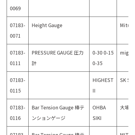
0069
07183-
Height Gauge
Mitut
0071
07183-
PRESSURE GAUGE 圧力
0-30 0-15
migish
0111
計
0-35
07183-
HIGHEST
SK SA
0115
II
07183-
Bar Tension Gauge 棒テ
OHBA
大場計
0116
ンションゲージ
SIKI
07183-
Bar Tension Gauge 棒テ
MITA