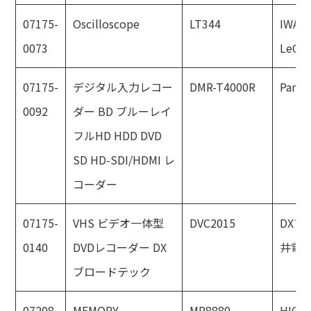
07175-
Oscilloscope
LT344
IWAT
0073
LeCro
07175-
デジタル入力レコー
DMR-T4000R
Panas
0092
ダー BD ブルーレイ
フルHD HDD DVD
SD HD-SDI/HDMI レ
コーダー
07175-
VHS ビデオ一体型
DVC2015
DXア
0140
DVDレコーダー DX
井電
ブロードテック
07208-
MEMORY
MR8880
HIOKI