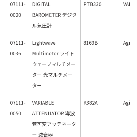
07111-
DIGITAL
PTB330
VAISA
0020
BAROMETER デジタ
ル気圧計
07111-
Lightwave
8163B
Agile
0036
Multimeter ライト
ウェーブマルチメー
ター 光マルチメー
ター
07111-
VARIABLE
K382A
Agile
0050
ATTENUATOR 導波
管可変アッテネータ
ー 減衰器