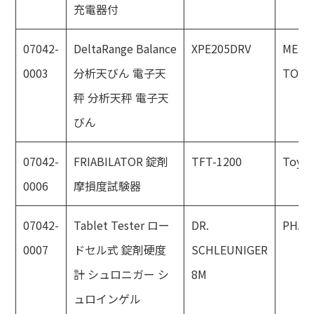
充電器付
07042-
DeltaRange Balance
XPE205DRV
METT
0003
分析天びん 電子天
TOLE
秤 分析天秤 電子天
びん
07042-
FRIABILATOR 錠剤
TFT-1200
Toya
0006
摩損度試験器
07042-
Tablet Tester ロー
DR.
PHAR
0007
ドセル式 錠剤硬度
SCHLEUNIGER
計 シュロニガー シ
8M
ュロインゲル