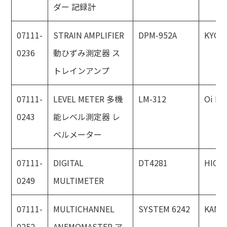
ダー 記録計
07111-
STRAIN AMPLIFIER
DPM-952A
KYOW
0236
動ひずみ測定器 ス
トレインアンプ
07111-
LEVEL METER 多機
LM-312
Oi Ele
0243
能レベル測定器 レ
ベルメーター
07111-
DIGITAL
DT4281
HIOKI
0249
MULTIMETER
07111-
MULTICHANNEL
SYSTEM 6242
KANO
0252
ANEMOMASTER ア