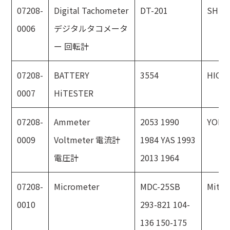
07208-
Digital Tachometer
DT-201
SHIM
0006
デジタルタコメータ
ー 回転計
07208-
BATTERY
3554
HIOKI
0007
HiTESTER
07208-
Ammeter
2053 1990
YOKO
0009
Voltmeter 電流計
1984 YAS 1993
電圧計
2013 1964
07208-
Micrometer
MDC-25SB
Mitut
0010
293-821 104-
136 150-175