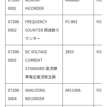
0001
HiCORDER
07208-
FREQUENCY
FC-863
YOKO
0002
COUNTER 周波数カ
ウンター
07208-
DC VOLTAGE
2853
YOKO
0003
CURRENT
STANDARD 直流標
準電圧電流発生器
07208-
ANALYZING
AR1100A
YOKO
0004
RECORDER