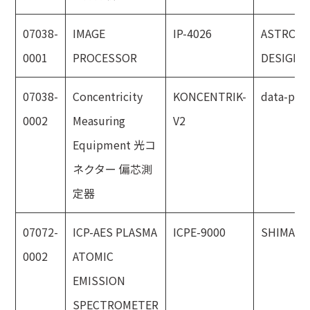
07038-
IMAGE
IP-4026
ASTRO
0001
PROCESSOR
DESIGN
07038-
Concentricity
KONCENTRIK-
data-pixe
0002
Measuring
V2
Equipment 光コ
ネクター 偏芯測
定器
07072-
ICP-AES PLASMA
ICPE-9000
SHIMAD
0002
ATOMIC
EMISSION
SPECTROMETER