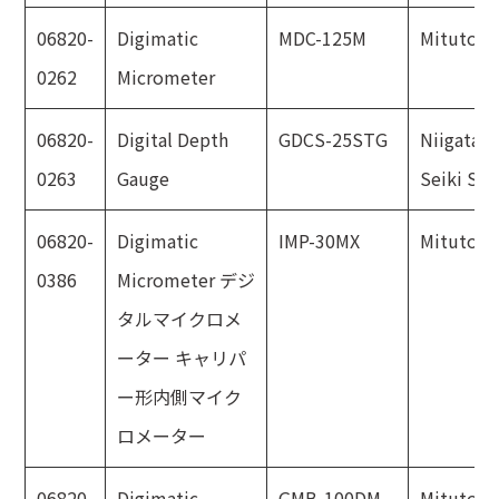
06820-
Digimatic
MDC-125M
Mitutoyo
0262
Micrometer
06820-
Digital Depth
GDCS-25STG
Niigata
0263
Gauge
Seiki SK
06820-
Digimatic
IMP-30MX
Mitutoyo
0386
Micrometer デジ
タルマイクロメ
ーター キャリパ
ー形内側マイク
ロメーター
06820-
Digimatic
GMB-100DM
Mitutoyo