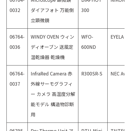
0032
ダイアフォト 万能倒
300
立顕微鏡
06764-
WINDY OVEN ウィン
WFO-
EYELA
0036
ディオーブン 送風定
600ND
温乾燥器 乾燥機
06764-
InfraRed Camera 赤
R300SR-S
NEC Avio
0037
外線サーモグラフィ
ー カメラ 高温度分解
能モデル 構造物診断
用
06795-
Dry Thermo Unit ア
DTU-Mini
TAITEC