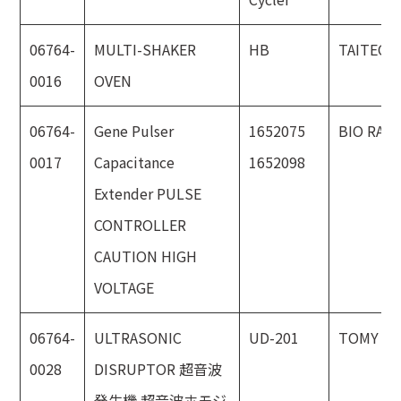
06764-
MULTI-SHAKER
HB
TAITEC
0016
OVEN
06764-
Gene Pulser
1652075
BIO RAD
0017
Capacitance
1652098
Extender PULSE
CONTROLLER
CAUTION HIGH
VOLTAGE
06764-
ULTRASONIC
UD-201
TOMY
0028
DISRUPTOR 超音波
発生機 超音波ホモジ