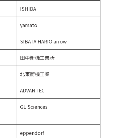
ISHIDA
yamato
SIBATA HARIO arrow
田中衡機工業所
北東衝機工業
ADVANTEC
GL Sciences
eppendorf