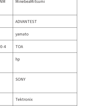
0NM
MinebeaMitsumi
ADVANTEST
yamato
0-4
TOA
hp
SONY
Tektronix